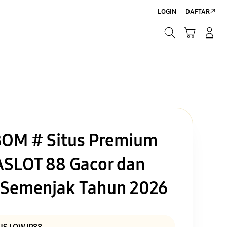
LOGIN
DAFTAR
Cari
Troli
Login/Sign-Up
Cari
OM # Situs Premium
SLOT 88 Gacor dan
 Semenjak Tahun 2026