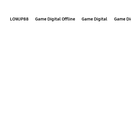
Skip
to
content
LOWJP88
Game Digital Offline
Game Digital
Game Di