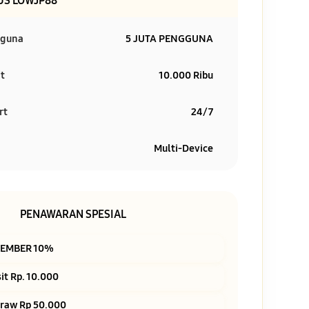
US LOWJP88
gguna
5 JUTA PENGGUNA
t
10.000 Ribu
rt
24/7
Multi-Device
PENAWARAN SPESIAL
EMBER 10%
it Rp. 10.000
raw Rp 50.000