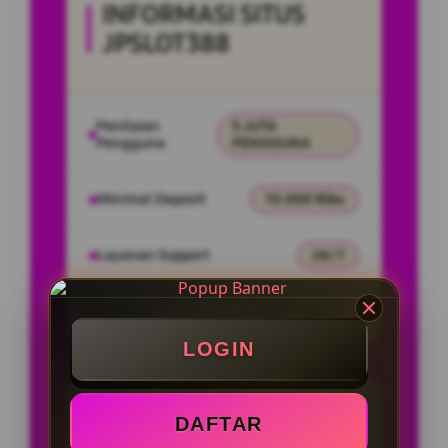
INFORMASI SITUS
JPSLOT388
Penilaian
5 JUTA
Pengguna
PENGGUNA
Minimal Deposit
10.000 Ribu
Layanan Support
24/7
Platform
Multi-Device
LOGIN
PENAWARAN SPESIAL
DAFTAR