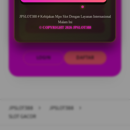
BONUS NEW MEMBER 10%
Minimal Deposit Rp. 10.000
JPSLOT388 # Kebijakan Mpo Slot Dengan Layanan Internasional
Malam Ini
Minimal Withdraw Rp 50.000
© COPYRIGHT 2026 JPSLOT388
LOGIN
DAFTAR
Layer Popup Close
JPSLOT388
>
JPSLOT388
>
SLOT GACOR