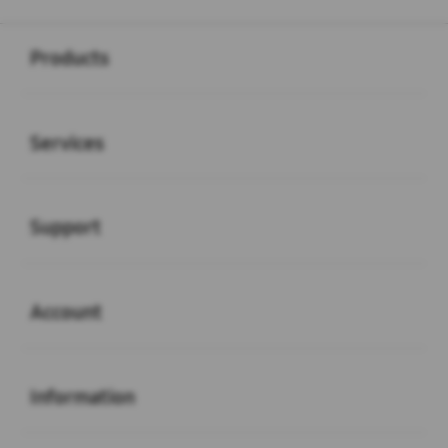
Buka
Footer Navigation
Products
Buka
Services
Buka
Support
Buka
Account
Buka
Information
Buka