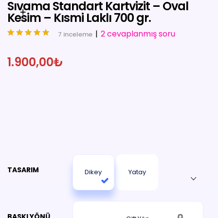
Sıvama Standart Kartvizit – Oval
Kesim – Kısmi Laklı 700 gr.
|
2
cevaplanmış soru
7
inceleme
4.86
out of
1.900,00
₺
5
TASARIM
Dikey
Yatay
BASKI YÖNÜ