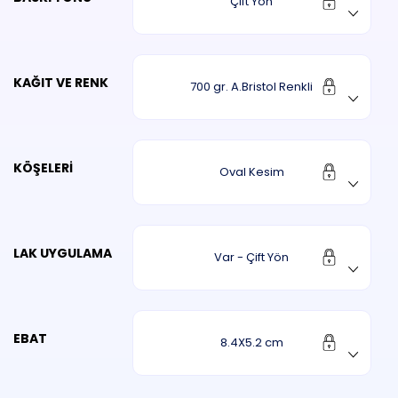
Çift Yön
KAĞIT VE RENK
700 gr. A.Bristol Renkli
KÖŞELERI
Oval Kesim
LAK UYGULAMA
Var - Çift Yön
EBAT
8.4X5.2 cm