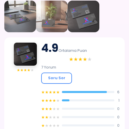
YARDIM
İLETIŞIM
4.9
Ortalama Puan
★
★
★
★
★
7 Yorum
★
★
★
★
★
Soru Sor
★
★
★
★
★
6
★
★
★
★
★
1
★
★
★
★
★
0
★
★
★
★
★
0
★
★
★
★
★
0