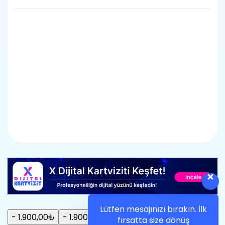
AÇIKLAMA
Lütfen mesajınızı bırakın. İlk
fırsatta size dönüş
sağlayacağız.
Merhaba, Hoşgeldiniz
-
1.900,00
₺
-
1.900,00
₺