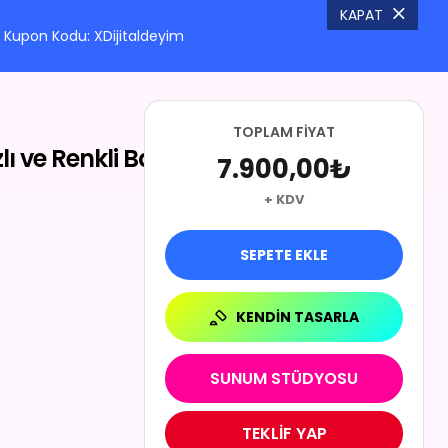
KAPAT
Kupon Kodu: XDijitaldeyim
TOPLAM FIYAT
7.900,00
₺
lı ve Renkli Baskı
7.900,00
₺
SEPETE EKLE
+ KDV
SEPETE EKLE
KENDIN TASARLA
SUNUM STÜDYOSU
TEKLİF YAP