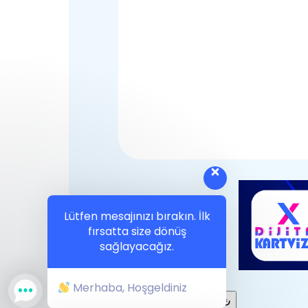
Lütfen mesajınızı bırakın. İlk
fırsatta size dönüş
sağlayacağız.
Merhaba, Hoşgeldiniz
-
7.900,00
₺
-
7.900,00
₺