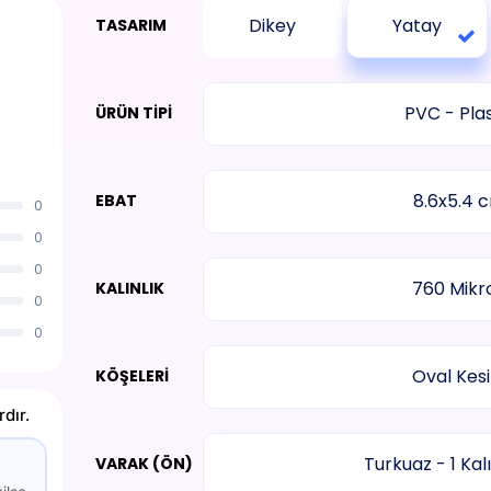
Dikey
Yatay
TASARIM
PVC - Plas
ÜRÜN TIPI
8.6x5.4 
EBAT
0
0
0
760 Mikr
KALINLIK
0
0
Oval Kes
KÖŞELERI
dır.
Turkuaz - 1 Kal
VARAK (ÖN)