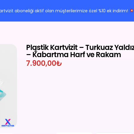
Kartvizit aboneliği aktif olan müşterilerimize özel %10 ek indirim!
Plastik Kartvizit – Turkuaz Yaldız
– Kabartma Harf ve Rakam
7.900,00
₺