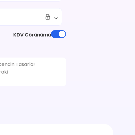
KDV Görünümü
 Kendin Tasarla!
raki