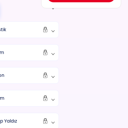
tik
cm
on
im
ıp Yaldız