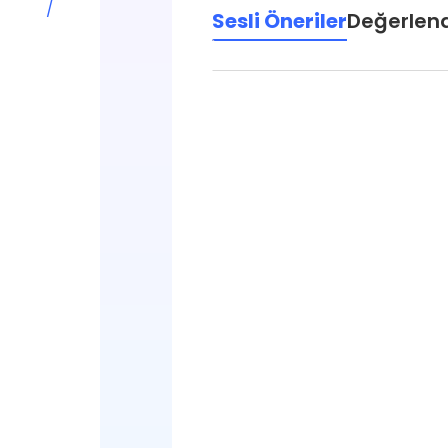
/
Sesli Öneriler
Değerlen
AÇIKLAMA