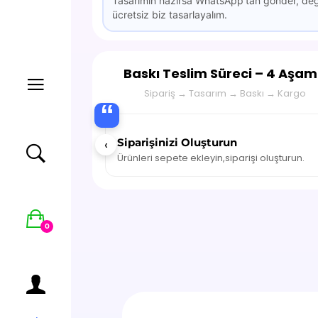
Tasarımın hazırsa WhatsApp’tan gönder, değ
ücretsiz biz tasarlayalım.
Baskı Teslim Süreci – 4 Aşa
Sipariş → Tasarım → Baskı → Kargo
“
Siparişinizi Oluşturun
‹
Ürünleri sepete ekleyin,siparişi oluşturun.
0