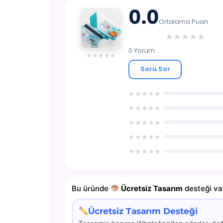
YARDIM
0.0
Ortalama Puan
İLETIŞIM
★
★
★
★
★
0 Yorum
★
★
★
★
★
Soru Sor
★
★
★
★
★
★
★
★
★
★
★
★
★
★
★
★
★
★
★
★
★
★
★
★
★
Bu üründe
Ücretsiz Tasarım
desteği var
Ücretsiz Tasarım Desteği