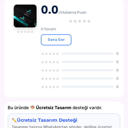
YARDIM
0.0
Ortalama Puan
İLETIŞIM
★
★
★
★
★
0 Yorum
★
★
★
★
★
Soru Sor
★
★
★
★
★
0
★
★
★
★
★
0
★
★
★
★
★
0
★
★
★
★
★
0
★
★
★
★
★
0
Bu üründe
Ücretsiz Tasarım
desteği vardır.
Ücretsiz Tasarım Desteği
Tasarımın hazırsa WhatsApp’tan gönder, değilse ücretsiz