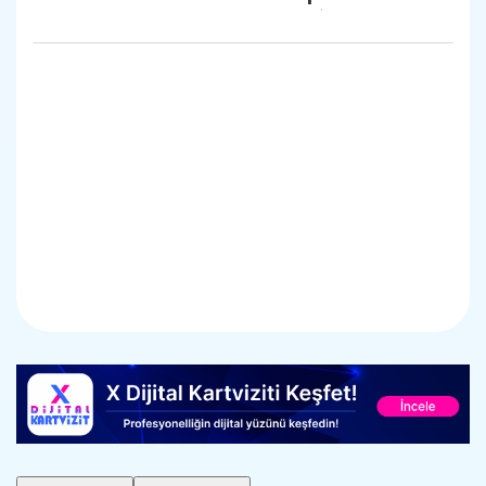
AÇIKLAMA
Lütfen mesajınızı bırakın. İlk
fırsatta size dönüş
sağlayacağız.