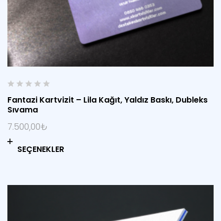
0
Fantazi Kartvizit – Lila Kağıt, Yaldız Baskı, Dubleks
o
Sıvama
u
t
7.500,00
₺
o
f
SEÇENEKLER
5