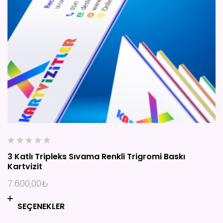
YARDIM
İLETIŞIM
0
3 Katlı Tripleks Sıvama Renkli Trigromi Baskı
o
Kartvizit
u
t
7.600,00
₺
o
f
SEÇENEKLER
5