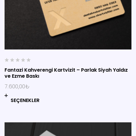
0
Fantazi Kahverengi Kartvizit – Parlak Siyah Yaldız
o
ve Ezme Baskı
u
t
7.600,00
₺
o
f
SEÇENEKLER
5