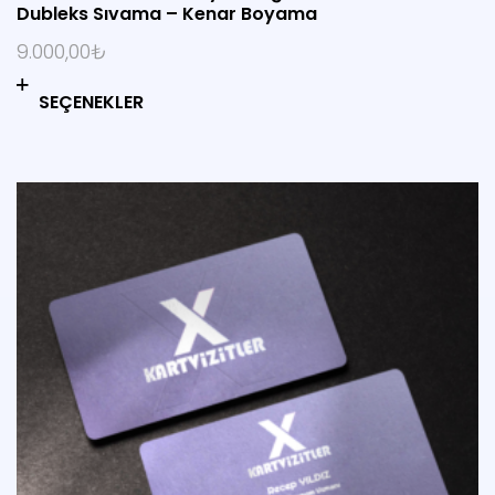
o
Dubleks Sıvama – Kenar Boyama
u
t
9.000,00
₺
o
f
SEÇENEKLER
5