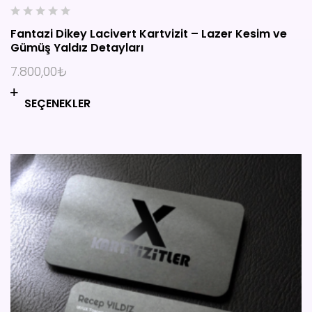
0
Fantazi Dikey Lacivert Kartvizit – Lazer Kesim ve
o
Gümüş Yaldız Detayları
u
t
7.800,00
₺
o
f
SEÇENEKLER
5