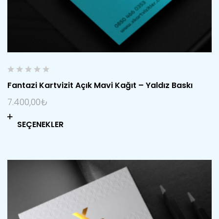
0
Fantazi Kartvizit Açık Mavi Kağıt – Yaldız Baskı
o
u
7.400,00
₺
t
o
SEÇENEKLER
f
5