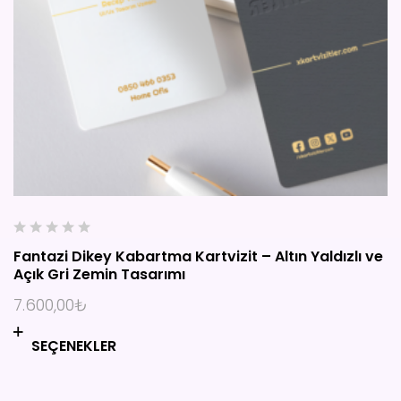
0
Fantazi Dikey Kabartma Kartvizit – Altın Yaldızlı ve
o
Açık Gri Zemin Tasarımı
u
t
7.600,00
₺
o
f
SEÇENEKLER
5