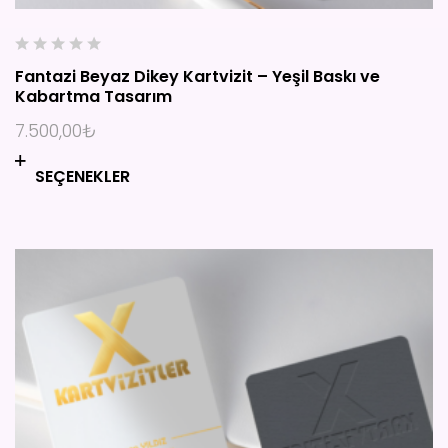
0
Fantazi Beyaz Dikey Kartvizit – Yeşil Baskı ve
o
Kabartma Tasarım
u
t
7.500,00
₺
o
f
SEÇENEKLER
5