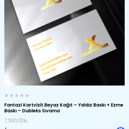
0
Fantazi Kartvizit Beyaz Kağıt – Yaldız Baskı + Ezme
o
Baskı – Dubleks Sıvama
u
t
7.500,00
₺
o