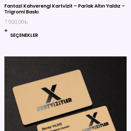
0
Fantazi Kahverengi Kartvizit – Parlak Altın Yaldız –
o
Trigromi Baskı
u
t
7.500,00
₺
o
f
SEÇENEKLER
5