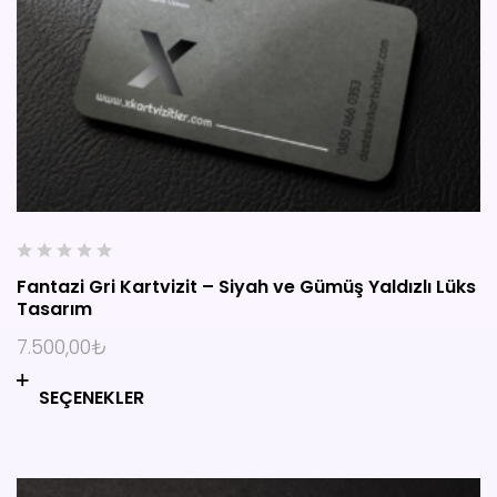
0
Fantazi Gri Kartvizit – Siyah ve Gümüş Yaldızlı Lüks
o
Tasarım
u
t
7.500,00
₺
o
f
SEÇENEKLER
5