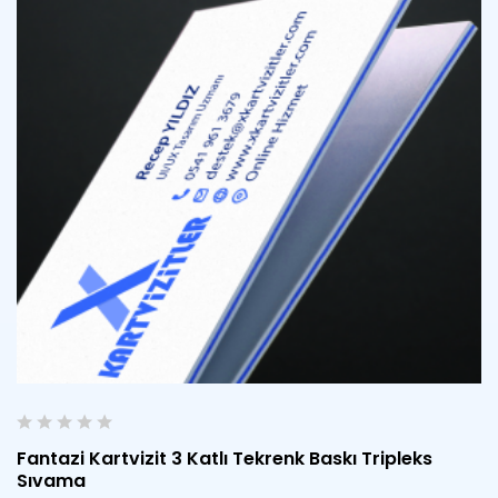
0
Fantazi Kartvizit 3 Katlı Tekrenk Baskı Tripleks
o
Sıvama
u