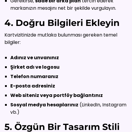
Gerekirse,
sade bir arka plan
tercih ederek
markanızın mesajını net bir şekilde vurgulayın.
4. Doğru Bilgileri Ekleyin
Kartvizitinizde mutlaka bulunması gereken temel
bilgiler:
Adınız ve unvanınız
Şirket adı ve logosu
Telefon numaranız
E-posta adresiniz
Web siteniz veya portföy bağlantınız
Sosyal medya hesaplarınız
(LinkedIn, Instagram
vb.)
5. Özgün Bir Tasarım Stili