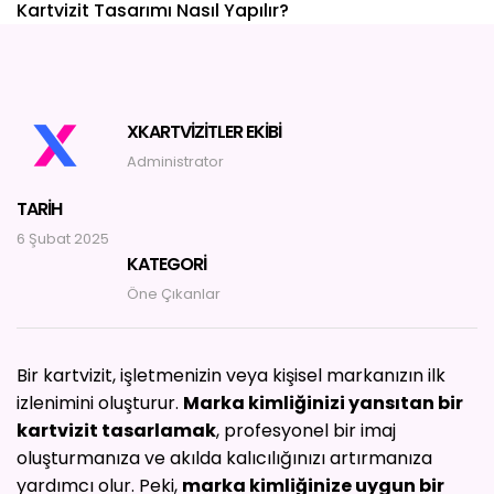
YARDIM
Kartvizit Tasarımı Nasıl Yapılır?
İLETIŞIM
XKARTVIZITLER EKIBI
Administrator
TARIH
6 Şubat 2025
KATEGORI
Öne Çıkanlar
Bir kartvizit, işletmenizin veya kişisel markanızın ilk
izlenimini oluşturur.
Marka kimliğinizi yansıtan bir
kartvizit tasarlamak
, profesyonel bir imaj
oluşturmanıza ve akılda kalıcılığınızı artırmanıza
yardımcı olur. Peki,
marka kimliğinize uygun bir