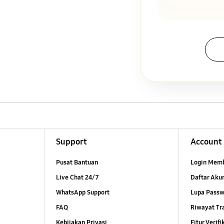
Support
Account
Pusat Bantuan
Login Mem
Live Chat 24/7
Daftar Aku
WhatsApp Support
Lupa Passw
FAQ
Riwayat Tr
Kebijakan Privasi
Fitur Verifi