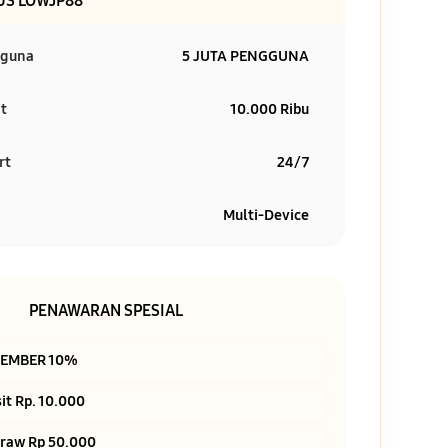
US LOWJP88
gguna
5 JUTA PENGGUNA
t
10.000 Ribu
rt
24/7
Multi-Device
PENAWARAN SPESIAL
EMBER 10%
it Rp. 10.000
raw Rp 50.000