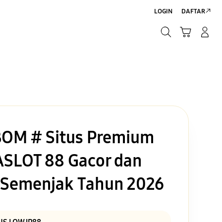
LOGIN
DAFTAR
Cari
Troli
Login/Sign-Up
Cari
OM # Situs Premium
SLOT 88 Gacor dan
 Semenjak Tahun 2026