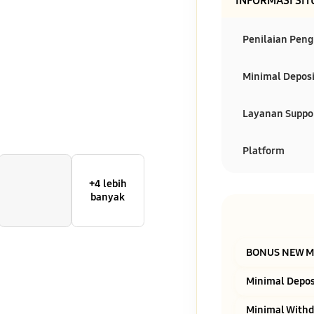
INFORMASI SIT
Penilaian Pen
Minimal Deposi
Layanan Suppo
Platform
+4 lebih
banyak
BONUS NEW M
Minimal Depos
Minimal Withd