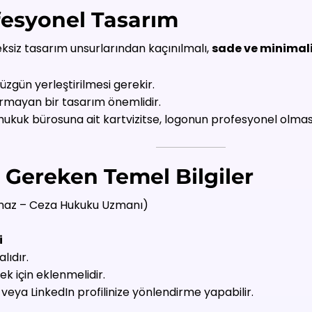
ofesyonel Tasarım
eksiz tasarım unsurlarından kaçınılmalı,
sade ve minimali
düzgün yerleştirilmesi gerekir.
mayan bir tasarım önemlidir.
hukuk bürosuna ait kartvizitse, logonun profesyonel olması
ı Gereken Temel Bilgiler
maz – Ceza Hukuku Uzmanı)
i
lıdır.
k için eklenmelidir.
ze veya LinkedIn profilinize yönlendirme yapabilir.