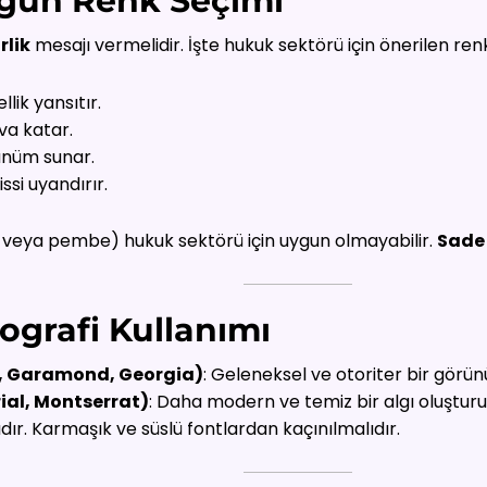
ygun Renk Seçimi
rlik
mesajı vermelidir. İşte hukuk sektörü için önerilen renk
lik yansıtır.
va katar.
rünüm sunar.
issi uyandırır.
u veya pembe) hukuk sektörü için uygun olmayabilir.
Sade 
ografi Kullanımı
an, Garamond, Georgia)
: Geleneksel ve otoriter bir görü
rial, Montserrat)
: Daha modern ve temiz bir algı oluşturu
dır. Karmaşık ve süslü fontlardan kaçınılmalıdır.