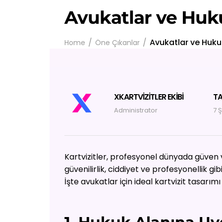
Avukatlar ve Huku
Avukatlar ve Hukuk
Home
Öne Çıkanlar
XKARTVIZITLER EKIBI
TA
Administrator
7 
Kartvizitler, profesyonel dünyada güven ve
güvenilirlik, ciddiyet ve profesyonellik gi
İşte avukatlar için ideal kartvizit tasarımı