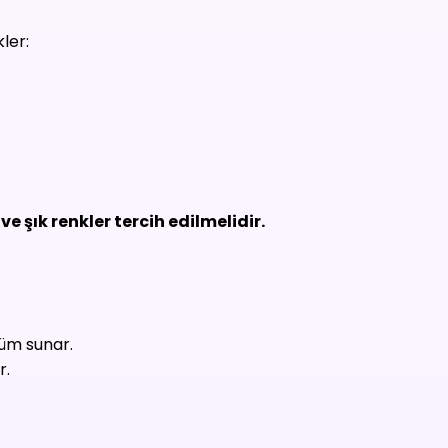
ler:
ve şık renkler tercih edilmelidir.
nüm sunar.
r.