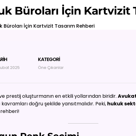
k Büroları İçin Kartvizit
 Büroları İçin Kartvizit Tasarım Rehberi
RIH
KATEGORI
Şubat 2025
Öne Çıkanlar
 prestij oluşturmanın en etkili yollarından biridir.
Avukat
bi kavramları doğru şekilde yansıtmalıdır. Peki,
hukuk sektö
 rehberi!