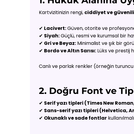
1. Hukuk Alanına U
Kartvizitinizin rengi,
ciddiyet ve güvenili
✔
Lacivert:
Güven, otorite ve profesyonel
✔
Siyah:
Güçlü, resmi ve kurumsal bir ha
✔
Gri ve Beyaz:
Minimalist ve şık bir gö
✔
Bordo ve Altın Sarısı:
Lüks ve prestij h
Canlı ve parlak renkler (örneğin turunc
2. Doğru Font ve Tip
✔
Serif yazı tipleri (Times New Rom
✔
Sans-serif yazı tipleri (Helvetica, A
✔
Okunaklı ve sade fontlar
kullanılmalı