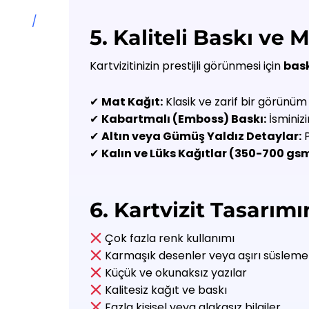
/
5. Kaliteli Baskı ve
Kartvizitinizin prestijli görünmesi için
bask
✔
Mat Kağıt:
Klasik ve zarif bir görünüm
✔
Kabartmalı (Emboss) Baskı:
İsminiz
✔
Altın veya Gümüş Yaldız Detaylar:
P
✔
Kalın ve Lüks Kağıtlar (350-700 gsm
6. Kartvizit Tasarı
Çok fazla renk kullanımı
Karmaşık desenler veya aşırı süsleme
Küçük ve okunaksız yazılar
Kalitesiz kağıt ve baskı
Fazla kişisel veya alakasız bilgiler