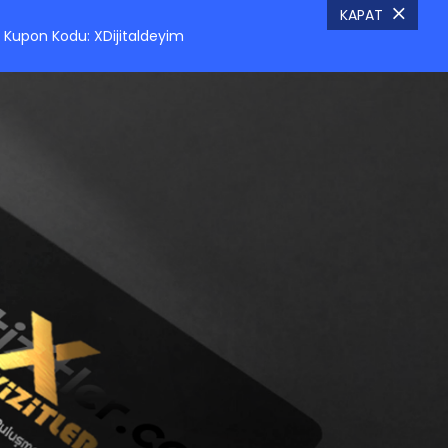
KAPAT
Kupon Kodu: XDijitaldeyim