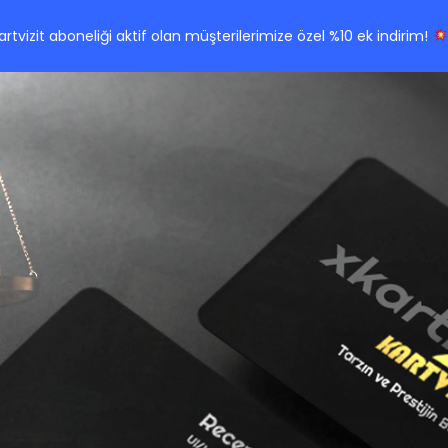
Kartvizit aboneliği aktif olan müşterilerimize özel %10 ek indirim!