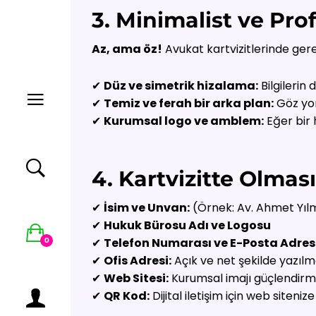
3. Minimalist ve Pr
Az, ama öz!
Avukat kartvizitlerinde ger
✔
Düz ve simetrik hizalama:
Bilgilerin 
✔
Temiz ve ferah bir arka plan:
Göz yor
✔
Kurumsal logo ve amblem:
Eğer bir 
4. Kartvizitte Olmas
✔
İsim ve Unvan:
(Örnek: Av. Ahmet Yıl
✔
Hukuk Bürosu Adı ve Logosu
✔
Telefon Numarası ve E-Posta Adres
0
✔
Ofis Adresi:
Açık ve net şekilde yazılma
✔
Web Sitesi:
Kurumsal imajı güçlendirme
✔
QR Kod:
Dijital iletişim için web siteni