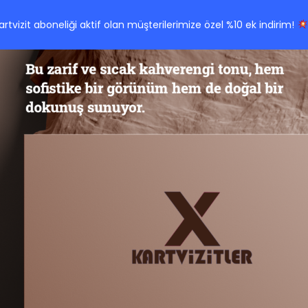
Kartvizit aboneliği aktif olan müşterilerimize özel %10 ek indirim!