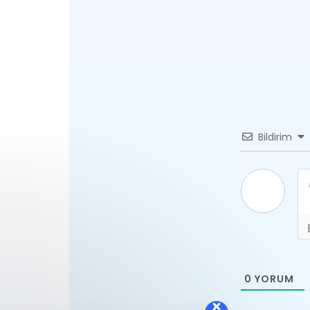
Bildirim
Lütfen mesajınızı bırakın. İlk
0
YORUM
fırsatta size dönüş
sağlayacağız.