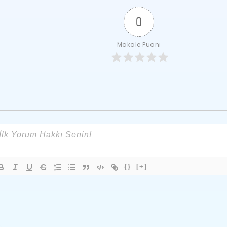
0
Makale Puanı
{}
[+]