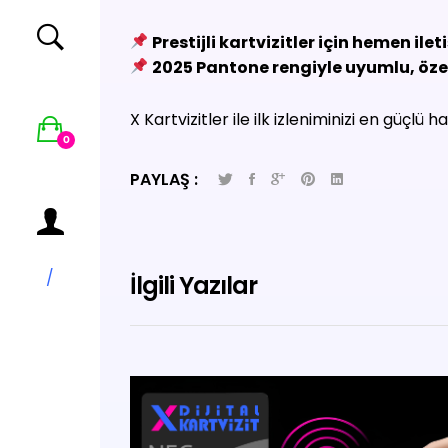
Prestijli kartvizitler için hemen ile
2025 Pantone rengiyle uyumlu, özel
X Kartvizitler ile ilk izleniminizi en güçlü h
0
PAYLAŞ :
/
İlgili Yazılar