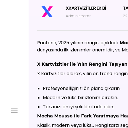
XKARTVIZITLER EKIBI
TA
Administrator
22
Pantone, 2025 yılının rengini açıkladı:
Mo
dünyasında ilk izlenimler önemlidir, ve Mo
X Kartvizitler ile Yılın Rengini Taşıya
X Kartvizitler olarak, yılın en trend reng
Profesyonelliğinizi ön plana çıkarın.
Modern ve lüks bir izlenim bırakın.
Tarzınızı en iyi şekilde ifade edin.
Mocha Mousse ile Fark Yaratmaya Haz
Klasik, modern veya lüks… Hangi tarzı se