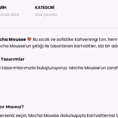
RIH
KATEGORI
 Aralık 2024
Öne Çıkanlar
cha Mousse
Bu sıcak ve sofistike kahverengi ton, hem
cha Mousse’un şıklığı ile tasarlanan kartvizitler, sizi bir 
n Tasarımlar
ini tasarımlarımızla buluşturuyoruz. Mocha Mousse’un zarafet
ır Mısınız?
çerseniz seçin, Mocha Mousse dokunuşuyla kartvizitleriniz 