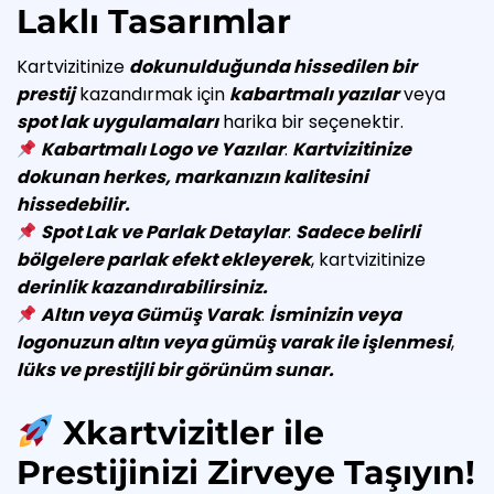
Laklı Tasarımlar
Kartvizitinize
dokunulduğunda hissedilen bir
prestij
kazandırmak için
kabartmalı yazılar
veya
spot lak uygulamaları
harika bir seçenektir.
Kabartmalı Logo ve Yazılar
:
Kartvizitinize
dokunan herkes, markanızın kalitesini
hissedebilir.
Spot Lak ve Parlak Detaylar
:
Sadece belirli
bölgelere parlak efekt ekleyerek
, kartvizitinize
derinlik kazandırabilirsiniz.
Altın veya Gümüş Varak
:
İsminizin veya
logonuzun altın veya gümüş varak ile işlenmesi
,
lüks ve prestijli bir görünüm sunar.
Xkartvizitler ile
Prestijinizi Zirveye Taşıyın!