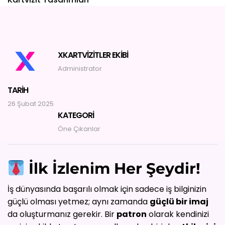
YARDIM
İLETIŞIM
XKARTVIZITLER EKIBI
Administrator
TARIH
26 Şubat 2025
KATEGORI
Öne Çıkanlar
İlk İzlenim Her Şeydir!
İş dünyasında başarılı olmak için sadece iş bilginizin
güçlü olması yetmez; aynı zamanda
güçlü bir imaj
da oluşturmanız gerekir. Bir
patron
olarak kendinizi