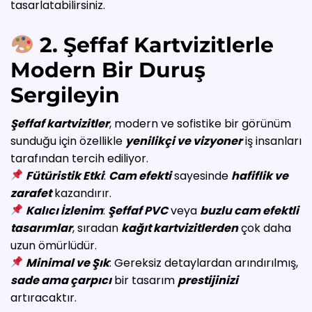
tasarlatabilirsiniz.
2. Şeffaf Kartvizitlerle
Modern Bir Duruş
Sergileyin
Şeffaf kartvizitler
, modern ve sofistike bir görünüm
sunduğu için özellikle
yenilikçi ve vizyoner
iş insanları
tarafından tercih ediliyor.
Fütüristik Etki
:
Cam efekti
sayesinde
hafiflik ve
zarafet
kazandırır.
Kalıcı İzlenim
:
Şeffaf PVC
veya
buzlu cam efektli
tasarımlar
, sıradan
kağıt kartvizitlerden
çok daha
uzun ömürlüdür.
Minimal ve Şık
: Gereksiz detaylardan arındırılmış,
sade ama çarpıcı
bir tasarım
prestijinizi
artıracaktır.