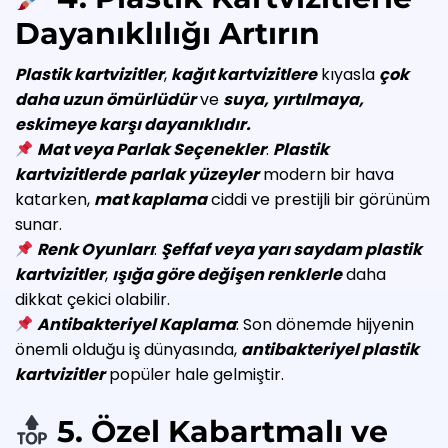
Dayanıklılığı Artırın
Plastik kartvizitler
,
kağıt kartvizitlere
kıyasla
çok
daha uzun ömürlüdür
ve
suya, yırtılmaya,
eskimeye karşı dayanıklıdır.
Mat veya Parlak Seçenekler
:
Plastik
kartvizitlerde
parlak yüzeyler
modern bir hava
katarken,
mat kaplama
ciddi ve prestijli bir görünüm
sunar.
Renk Oyunları
:
Şeffaf veya yarı saydam plastik
kartvizitler
,
ışığa göre değişen renklerle
daha
dikkat çekici olabilir.
Antibakteriyel Kaplama
: Son dönemde hijyenin
önemli olduğu iş dünyasında,
antibakteriyel plastik
kartvizitler
popüler hale gelmiştir.
5. Özel Kabartmalı ve