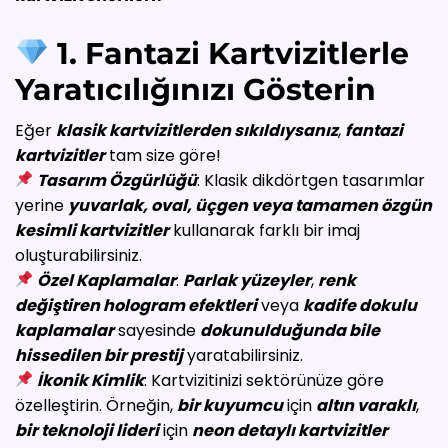
1. Fantazi Kartvizitlerle
Yaratıcılığınızı Gösterin
Eğer
klasik kartvizitlerden sıkıldıysanız
,
fantazi
kartvizitler
tam size göre!
Tasarım Özgürlüğü
: Klasik dikdörtgen tasarımlar
yerine
yuvarlak, oval, üçgen veya tamamen özgün
kesimli kartvizitler
kullanarak farklı bir imaj
oluşturabilirsiniz.
Özel Kaplamalar
:
Parlak yüzeyler
,
renk
değiştiren hologram efektleri
veya
kadife dokulu
kaplamalar
sayesinde
dokunulduğunda bile
hissedilen bir prestij
yaratabilirsiniz.
İkonik Kimlik
: Kartvizitinizi sektörünüze göre
özelleştirin. Örneğin,
bir kuyumcu
için
altın varaklı
,
bir teknoloji lideri
için
neon detaylı kartvizitler