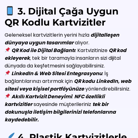
3. Dijital Çağa Uygun
QR Kodlu Kartvizitler
Geleneksel kartvizitlerin yerini hızla
dijitalleşen
dünyaya uygun tasarımlar
alıyor.
QR Kod ile Dijital Bağlantı
: Kartvizitinize
QR kod
ekleyerek
, tek bir taramayla insanların sizi dijital
dünyada da keşfetmesini sağlayabilirsiniz.
LinkedIn & Web Sitesi Entegrasyonu
: İş
bağlantılarınızı artırmak için
QR kodu
LinkedIn, web
sitesi veya kişisel portföyünüze
yönlendirebilirsiniz.
Akıllı Kartvizit Deneyimi
:
NFC özellikli
kartvizitler
sayesinde müşterileriniz
tek bir
dokunuşla iletişim bilgilerinizi telefonlarına
kaydedebilir.
4. Plastik Kartvizitlerle