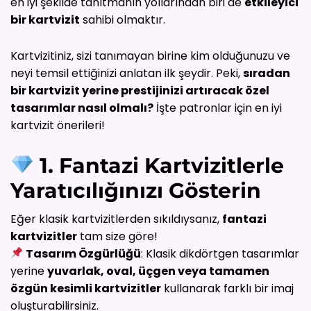
en iyi şekilde tanıtmanın yollarından biri de
etkileyici
bir kartvizit
sahibi olmaktır.
Kartvizitiniz, sizi tanımayan birine kim olduğunuzu ve
neyi temsil ettiğinizi anlatan ilk şeydir. Peki,
sıradan
bir kartvizit yerine prestijinizi artıracak özel
tasarımlar nasıl olmalı?
İşte patronlar için en iyi
kartvizit önerileri!
1. Fantazi Kartvizitlerle
Yaratıcılığınızı Gösterin
Eğer klasik kartvizitlerden sıkıldıysanız,
fantazi
kartvizitler
tam size göre!
Tasarım Özgürlüğü
: Klasik dikdörtgen tasarımlar
yerine
yuvarlak, oval, üçgen veya tamamen
özgün kesimli kartvizitler
kullanarak farklı bir imaj
oluşturabilirsiniz.