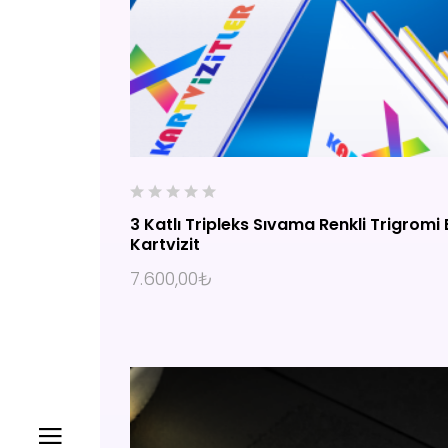
YARDIM
İLETIŞIM
0
3 Katlı Tripleks Sıvama Renkli Trigromi 
o
Kartvizit
u
SEÇENEKLER
t
7.600,00
₺
o
f
5