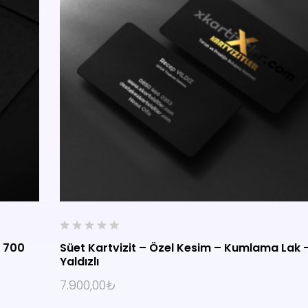
0
– 700
Süet Kartvizit – Özel Kesim – Kumlama Lak 
o
Yaldızlı
u
SEÇENEKLER
t
7.900,00
₺
o
f