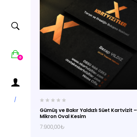
0
/
0
Gümüş ve Bakır Yaldızlı Süet Kartvizit 
o
Mikron Oval Kesim
u
SEÇENEKLER
t
7.900,00
₺
o
f