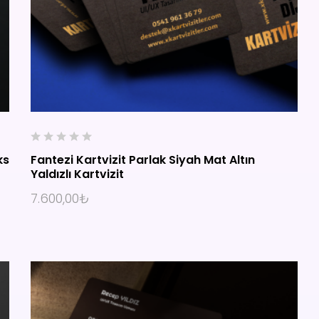
0
ks
Fantezi Kartvizit Parlak Siyah Mat Altın
o
Yaldızlı Kartvizit
u
SEÇENEKLER
t
7.600,00
₺
o
f
5