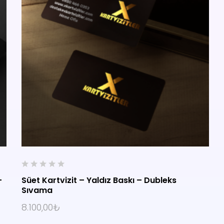
0
–
Süet Kartvizit – Yaldız Baskı – Dubleks
o
Sıvama
u
SEÇENEKLER
t
8.100,00
₺
o
f