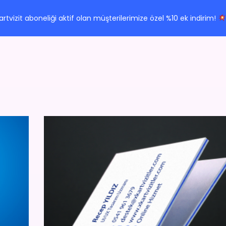
Kartvizit aboneliği aktif olan müşterilerimize özel %10 ek indirim!