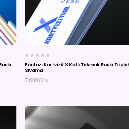
0
Baskı
Fantazi Kartvizit 3 Katlı Tekrenk Baskı Triple
o
Sıvama
u
SEÇENEKLER
t
7.600,00
₺
o
f
5