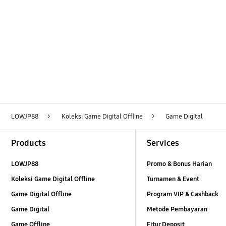
Layer Popup Close
LOWJP88
>
Koleksi Game Digital Offline
>
Game Digital
Footer Navigation
Products
Services
LOWJP88
Promo & Bonus Harian
Koleksi Game Digital Offline
Turnamen & Event
Game Digital Offline
Program VIP & Cashback
Game Digital
Metode Pembayaran
Game Offline
Fitur Deposit