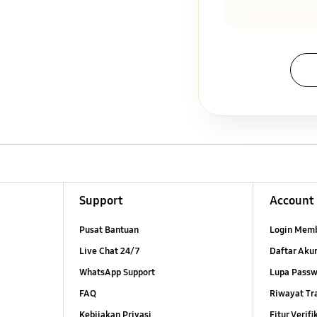
Support
Account
Pusat Bantuan
Login Mem
Live Chat 24/7
Daftar Aku
WhatsApp Support
Lupa Passw
FAQ
Riwayat Tr
Kebijakan Privasi
Fitur Verifi