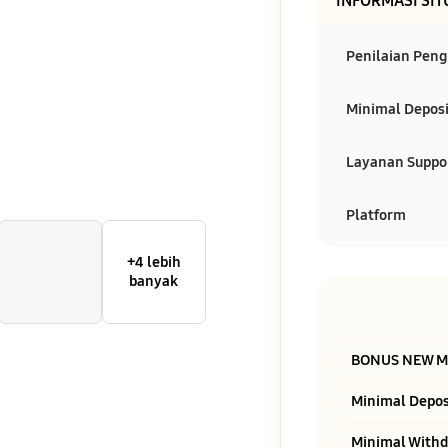
INFORMASI SIT
Penilaian Pen
Minimal Deposi
Layanan Suppo
Platform
+4 lebih
banyak
BONUS NEW M
Minimal Depos
Minimal Withd