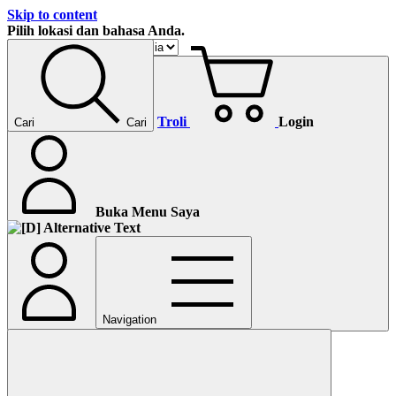
Skip to content
Pilih lokasi dan bahasa Anda.
Troli
Login
Cari
Cari
Buka Menu Saya
Navigation
Lanjutkan