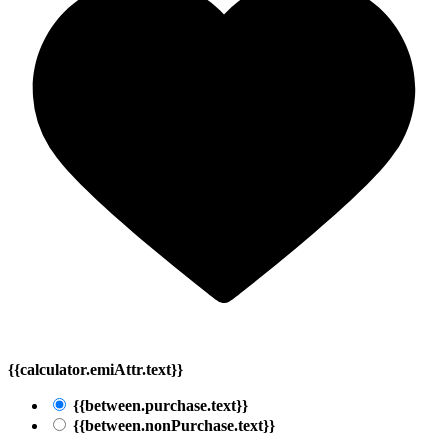
{{calculator.emiAttr.text}}
{{between.purchase.text}}
{{between.nonPurchase.text}}