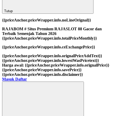
Tutup
{{priceAnchor.priceWrapper.info.noLineOrignal}}
RAJABOM # Situs Premium RAJASLOT 88 Gacor dan
Terbaik Semenjak Tahun 2026
{{priceAnchor.priceWrapper.info.totalPriceMonthly}}
{{priceAnchor.priceWrapper.info.ceExchangePrice}}
{{priceAnchor.priceWrapper.info.orignalPriceAddText}}
{{priceAnchor.priceWrapper.info.lowestWasPricetext}}
Harga awal:
{{priceAnchor.priceWrapper.info.orignalPrice}}
{{priceAnchor.priceWrapper.info.savePrice}}
{{priceAnchor.priceWrapper.info.disclaimer}}
Masuk
Daftar